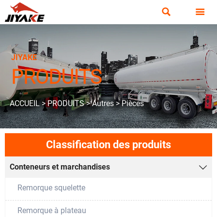


JIYAKE
PRODUITS
ACCUEIL
>
PRODUITS
>
Autres
>
Pièces
Classification des produits
Conteneurs et marchandises

Remorque squelette
Remorque à plateau