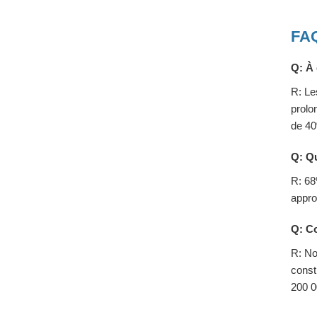
FAQ
Q: À 
R: Le
prolo
de 4
Q: Qu
R: 68
appro
Q: Co
R: No
const
200 0