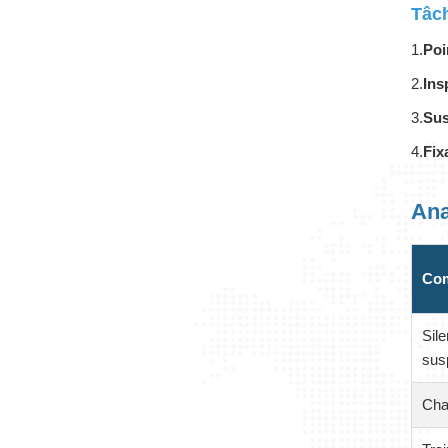
Tâch
1.
Poi
2.
Ins
3.
Sus
4.
Fix
Ana
Co
Sil
sus
Cha