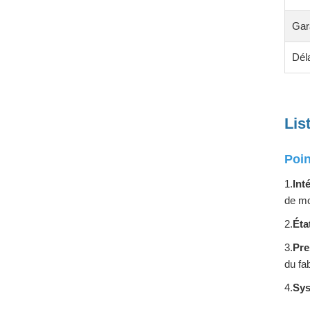
Gar
Déla
Lis
Poin
1.
Int
de mo
2.
Éta
3.
Pre
du fa
4.
Sys