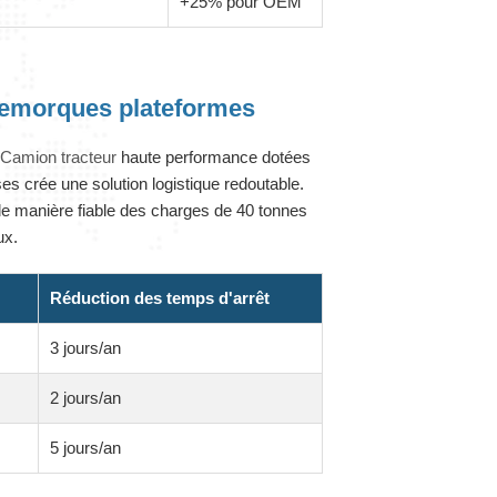
+25% pour OEM
 remorques plateformes
e
Camion tracteur
haute performance dotées
s crée une solution logistique redoutable.
de manière fiable des charges de 40 tonnes
ux.
Réduction des temps d'arrêt
3 jours/an
2 jours/an
5 jours/an