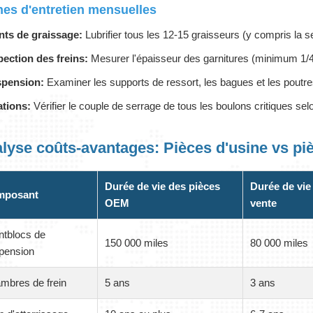
es d'entretien mensuelles
nts de graissage:
Lubrifier tous les 12-15 graisseurs (y compris la sell
pection des freins:
Mesurer l'épaisseur des garnitures (minimum 1/4")
pension:
Examiner les supports de ressort, les bagues et les poutres
ations:
Vérifier le couple de serrage de tous les boulons critiques selo
lyse coûts-avantages: Pièces d'usine vs p
Durée de vie des pièces
Durée de vie
mposant
OEM
vente
entblocs de
150 000 miles
80 000 miles
pension
mbres de frein
5 ans
3 ans