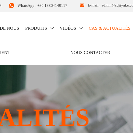


E-mail : admin@sdjiyake.c
WhatsApp : +86 13864149117
d.
 DE NOUS
PRODUITS
VIDÉOS
CAS & ACTUALITÉS


LIENT
NOUS CONTACTER
ALITÉS