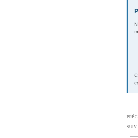
P
N
m
C
c
PRÉC 
SUIV 