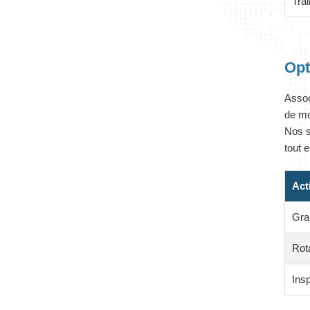
Trai
Opt
Assoc
de mo
Nos s
tout 
Act
Gra
Rot
Insp