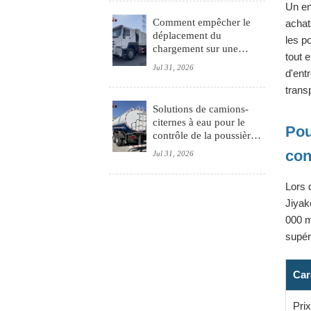
Un en
Comment empêcher le
achat
déplacement du
les p
chargement sur une
tout 
remorque à parois
Jul 31, 2026
d'ent
latérales pendant le
transport longue distance
trans
Solutions de camions-
citernes à eau pour le
Pou
contrôle de la poussière,
le lavage des routes et
con
Jul 31, 2026
l’approvisionnement en
eau d’urgence
Lors 
Jiyak
000 m
supér
Car
Pri