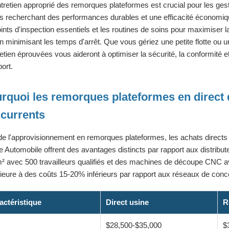
tretien approprié des remorques plateformes est crucial pour les gest
s recherchant des performances durables et une efficacité économiqu
oints d'inspection essentiels et les routines de soins pour maximiser 
en minimisant les temps d'arrêt. Que vous gériez une petite flotte ou u
retien éprouvées vous aideront à optimiser la sécurité, la conformité et 
port.
rquoi les remorques plateformes en direct 
currents
de l'approvisionnement en remorques plateformes, les achats direc
e Automobile offrent des avantages distincts par rapport aux distribut
² avec 500 travailleurs qualifiés et des machines de découpe CNC av
ieure à des coûts 15-20% inférieurs par rapport aux réseaux de conc
actéristique
Direct usine
R
x
$28,500-$35,000
$