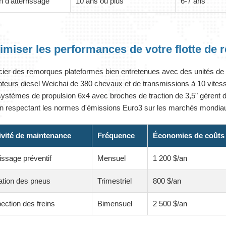
n d'atterrissage
10 ans ou plus
6-7 ans
imiser les performances de votre flotte de
ier des remorques plateformes bien entretenues avec des unités d
teurs diesel Weichai de 380 chevaux et de transmissions à 10 vitesse
ystèmes de propulsion 6x4 avec broches de traction de 3,5" gèrent 
en respectant les normes d'émissions Euro3 sur les marchés mondia
ivité de maintenance
Fréquence
Économies de coûts
issage préventif
Mensuel
1 200 $/an
ation des pneus
Trimestriel
800 $/an
ection des freins
Bimensuel
2 500 $/an