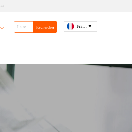
om
Français

Rechercher
