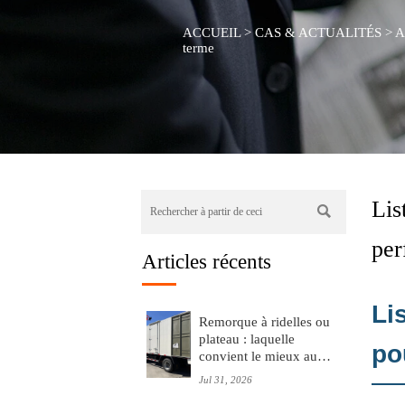
ACCUEIL
>
CAS & ACTUALITÉS
>
A
terme
Lis

per
Articles récents
Li
Remorque à ridelles ou
plateau : laquelle
po
convient le mieux au
transport de
Jul 31, 2026
marchandises mixtes ?