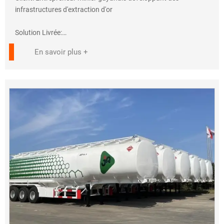
"Les performances des grues correspondaient parfaitement
infrastructures d'extraction d'or
aux rapports techniques. Les ingénieurs de Jiyake ont formé
notre équipe aux normes ISO."
Solution Livrée:
— M. Kamara, Directeur de projet
✔ 8× HOWO 6x4 Camions à benne
En savoir plus +
• Moteurs 371HP Euro III (tropicalisés)
Support commercial :
• Caisse en acier renforcé de 18m³
• Diagnostic à distance via WhatsApp{#^}Contactez-nous :
• Angle de basculement de 45° pour latérite collante
???? +86-138 6414 9117
???? admin@sinotrukwk.com
Adaptations Clés:
✓ Châssis renforcé pour charges utiles de 35 tonnes
✓ Filtration d'air améliorée (conditions de forêt amazonienne)
✓ Configuration conduite à droite
Résultats de Performance:
✓ 95% de disponibilité la première année
✓ 22% de consommation de carburant en moins que les
concurrents CAT
✓ 3,500+ heures de fonctionnement sans réparations
majeures