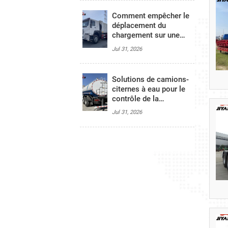
Comment empêcher le
déplacement du
chargement sur une
remorque à parois
Jul 31, 2026
latérales pendant le
transport longue
distance
Solutions de camions-
citernes à eau pour le
contrôle de la
poussière, le lavage
Jul 31, 2026
des routes et
l’approvisionnement en
eau d’urgence