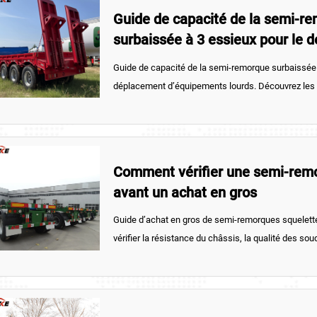
Guide de capacité de la semi-r
surbaissée à 3 essieux pour le 
d’équipements lourds
Guide de capacité de la semi-remorque surbaissée 
déplacement d’équipements lourds. Découvrez les f
les limites d’essieux, la résistance du plateau et 
remorque plus sûre et plus rentable.
Comment vérifier une semi-rem
avant un achat en gros
Guide d’achat en gros de semi-remorques squelet
vérifier la résistance du châssis, la qualité des sou
freins et la régularité de l’usine avant de commande
et de maîtriser les coûts à long terme.