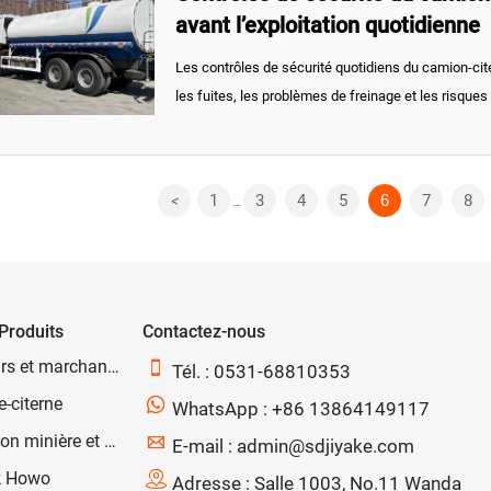
avant l’exploitation quotidienne
Les contrôles de sécurité quotidiens du camion-cite
les fuites, les problèmes de freinage et les risque
Découvrez les principaux points d’inspection avant u
sécurité des flottes et assurer le bon déroulement d
1
3
4
5
6
7
8
<
...
Produits
Contactez-nous
Conteneurs et marchandises

Tél. : 0531-68810353
-citerne

WhatsApp : +86 13864149117
Exploitation minière et machinerie

E-mail : admin@sdjiyake.com
k Howo

Adresse : Salle 1003, No.11 Wanda