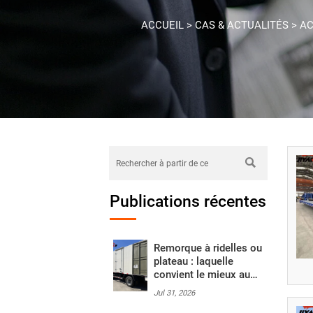
ACCUEIL
>
CAS & ACTUALITÉS
>
AC

Publications récentes
Remorque à ridelles ou
plateau : laquelle
convient le mieux au
transport de
Jul 31, 2026
marchandises mixtes ?