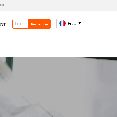
com
Français

Rechercher
ENT