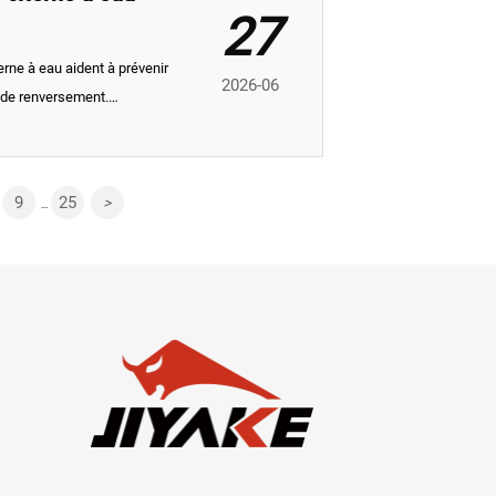
27
rne à eau aident à prévenir
2026-06
s de renversement.
tilisation pour améliorer la
es itinéraires.
9
25
>
...