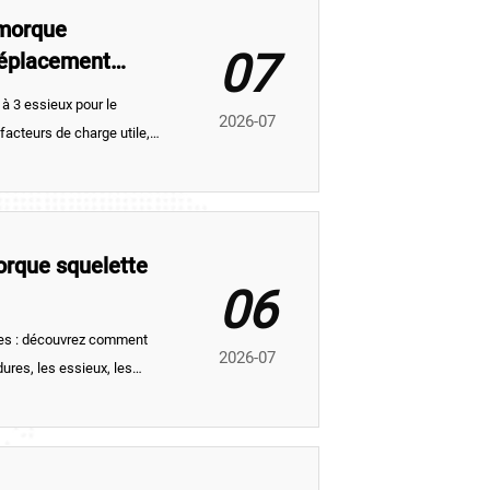
emorque
07
déplacement
à 3 essieux pour le
2026-07
acteurs de charge utile,
comment choisir une
orque squelette
06
tes : découvrez comment
2026-07
dures, les essieux, les
r afin de réduire les risques