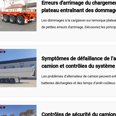
Erreurs d'arrimage du chargeme
plateau entraînant des dommage
Les dommages à la cargaison sur remorque plate
de petites erreurs d'arrimage. Découvrez les princip
d'alerte et les solutions pratiques pour améliorer l
la stabilité du transport.
Symptômes de défaillance de l’a
camion et contrôles du système
Les problèmes d’alternateur de camion peuvent entr
batteries déchargées et des temps d’arrêt coûteux.
symptômes de défaillance, les contrôles du systè
conseils d’entretien pratiques.
Contrôles de sécurité du camion