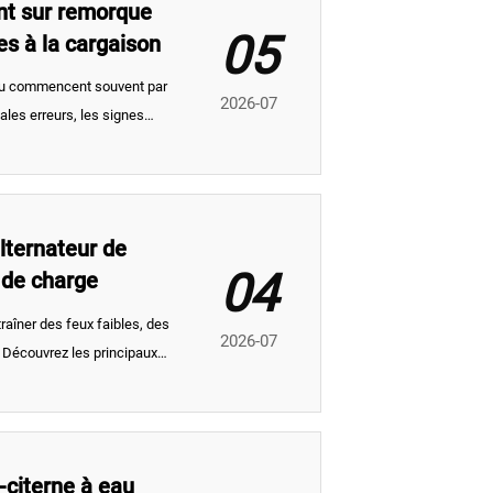
nt sur remorque
05
s à la cargaison
au commencent souvent par
2026-07
ales erreurs, les signes
a sécurité du chargement et
lternateur de
04
 de charge
aîner des feux faibles, des
2026-07
 Découvrez les principaux
me de charge et des
-citerne à eau