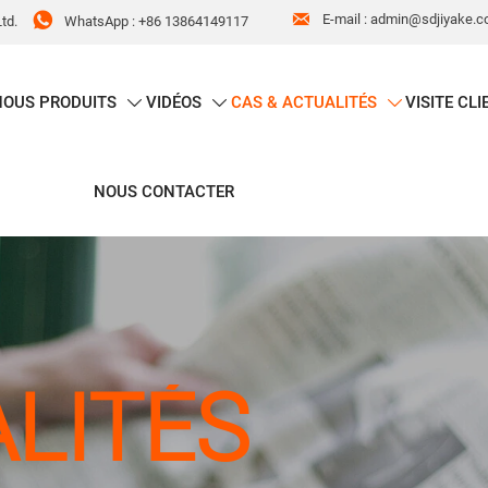


E-mail : admin@sdjiyake.
WhatsApp : +86 13864149117
td.
NOUS
PRODUITS
VIDÉOS
CAS & ACTUALITÉS
VISITE CLI



NOUS CONTACTER
LITÉS