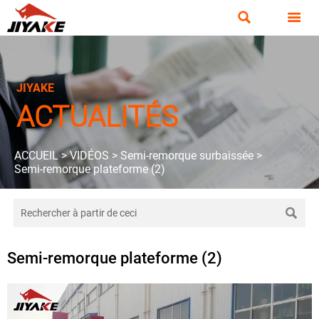


JIYAKE
ACTUALITÉS
ACCUEIL
>
VIDÉOS
>
Semi-remorque surbaissée
>
Semi-remorque plateforme (2)

Semi-remorque plateforme (2)