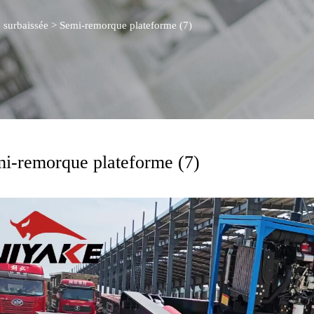
 surbaissée
>
Semi-remorque plateforme (7)
i-remorque plateforme (7)