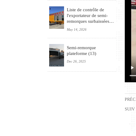
Liste de contrôle de
l'exportateur de semi-
remorques surbaissées
pour les projets
May 14, 2026
d'équipements lourds
Semi-remorque
plateforme (13)
Dec 26, 2025
PRÉC 
SUIV 