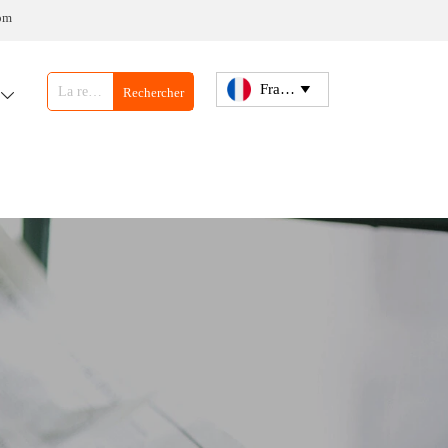
om
Français

Rechercher
