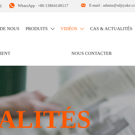


E-mail : admin@sdjiyake.c
WhatsApp : +86 13864149117
d.
 DE NOUS
PRODUITS
VIDÉOS
CAS & ACTUALITÉS


LIENT
NOUS CONTACTER
ALITÉS