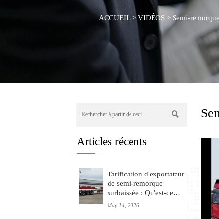
ACCUEIL
>
VIDÉOS
>
Semi-remorque
Sem

Articles récents
Tarification d'exportateur
de semi-remorque
surbaissée : Qu'est-ce
qui détermine le coût
May 14, 2026
total