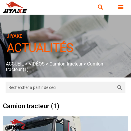


JIYAKE
ACTUALITÉS
ACCUEIL
>
VIDÉOS
>
Camion tracteur
>
Camion
tracteur (1)

Camion tracteur (1)