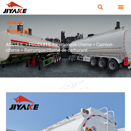


JIYAKE
PRODUITS
ACCUEIL
>
PRODUITS
>
Remorque-citerne
>
Camion-
citerne
>
Remorque-citerne de carburant