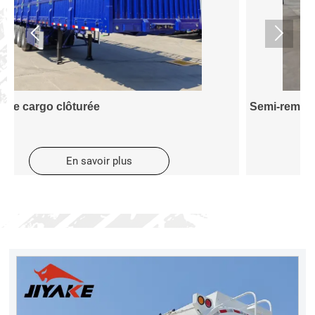


Semi-remorque à parois latérales
3
En savoir plus