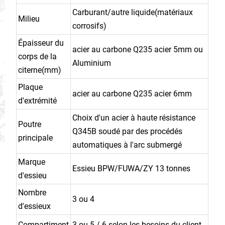
Carburant/autre liquide(matériaux
Milieu
corrosifs)
Épaisseur du
acier au carbone Q235 acier 5mm ou
corps de la
Aluminium
citerne(mm)
Plaque
acier au carbone Q235 acier 6mm
d'extrémité
Choix d'un acier à haute résistance
Poutre
Q345B soudé par des procédés
principale
automatiques à l'arc submergé
Marque
Essieu BPW/FUWA/ZY 13 tonnes
d'essieu
Nombre
3 ou 4
d'essieux
Compartiment
3 ou 5 / 6 selon les besoins du client