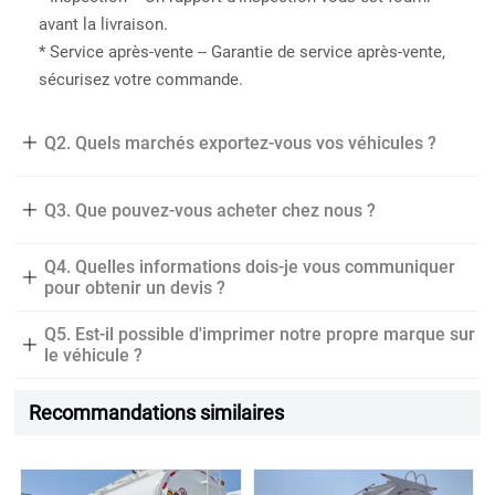
avant la livraison.
* Service après-vente -- Garantie de service après-vente,
sécurisez votre commande.
Q2. Quels marchés exportez-vous vos véhicules ?

Nous exportons des remorques plateformes, remorques
Q3. Que pouvez-vous acheter chez nous ?

à ridelles, remorques à claire-voie, camions bennes,
remorques bennes, remorques surbaissées dans le
Q4. Quelles informations dois-je vous communiquer
Semi-remorque, Semi-remorque plateforme, Semi-

pour obtenir un devis ?
monde entier,
remorque surbaissée, Remorque benne, Camion citerne.
en particulier pour les marchés africains et du Moyen-
Q5. Est-il possible d'imprimer notre propre marque sur
Veuillez nous indiquer votre usage, l'état des routes, le
Orient, avec des clients provenant de Djibouti, Ghana,

le véhicule ?
type de cargaison, le tonnage, les dimensions de la
Mozambique, Mauritanie, Arabie Saoudite, Tanzanie,
remorque, la quantité, etc. Plus vous fournirez
Bénin, Indonésie, Thaïlande, etc.
Tout à fait acceptable selon vos souhaits.
Recommandations similaires
d'informations, plus le modèle et le prix seront précis.