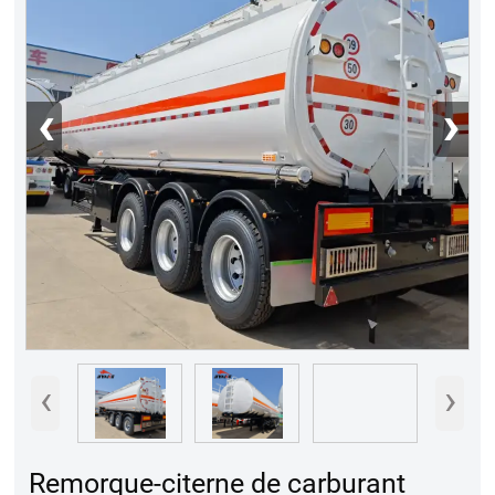
‹
›
‹
›
Remorque-citerne de carburant