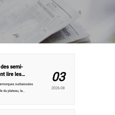
 des semi-
03
 lire les
-remorques surbaissées
2026-08
e du plateau, la
res influencent le transport
ions d’achat plus sûres