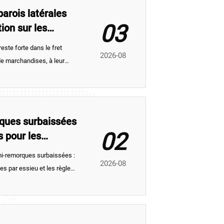
arois latérales
03
tion sur les
ste forte dans le fret
2026-08
 de marchandises, à leur
 secteurs de l’agriculture, de
ques surbaissées
02
s pour les
emi-remorques surbaissées :
2026-08
es par essieu et les règles
 lourd, afin d’éviter les
s coûteuses erreurs de