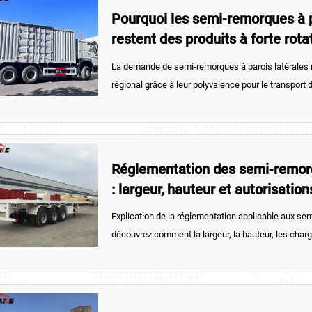
Pourquoi les semi-remorques à p
restent des produits à forte rota
marchés du fret régional
La demande de semi-remorques à parois latérales re
régional grâce à leur polyvalence pour le transport
revente facilitée et à leur utilisation fiable dans les
la construction et du transport général.
Réglementation des semi-remor
: largeur, hauteur et autorisation
opérations de transport lourd
Explication de la réglementation applicable aux s
découvrez comment la largeur, la hauteur, les charg
d’autorisation influencent les opérations de transport
retards sur les itinéraires, les rechargements et le
conformité.