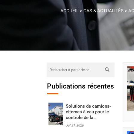
ACCUEIL
>
CAS & ACTUALITÉS
>
AC

Publications récentes
Solutions de camions-
citernes à eau pour le
contrôle de la
poussière, le lavage
Jul 31, 2026
des routes et