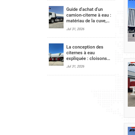
l’approvisionnement en
eau d’urgence
Guide d'achat d'un
camion-citerne à eau :
matériau de la cuve,
options de pompe,
Jul 31, 2026
système d'arrosage et
budget
La conception des
citernes à eau
expliquée : cloisons
anti-ballottement,
Jul 31, 2026
contrôle des
mouvements de liquide
et principes de sécurité