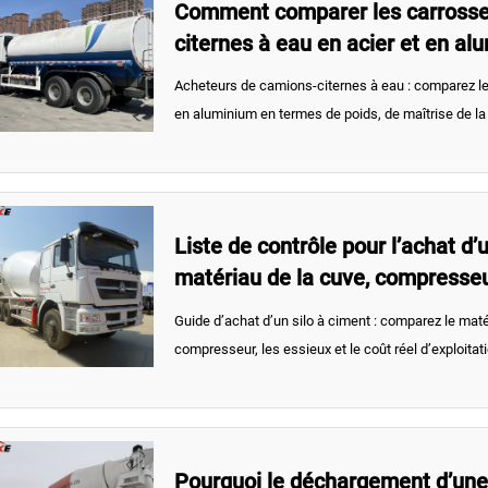
Comment comparer les carrosse
citernes à eau en acier et en al
maîtriser le poids et la corrosion
Acheteurs de camions-citernes à eau : comparez le
en aluminium en termes de poids, de maîtrise de la c
de coût total d'exploitation afin de choisir le camio
performances à long terme de votre flotte.
Liste de contrôle pour l’achat d’u
matériau de la cuve, compresseu
Guide d’achat d’un silo à ciment : comparez le matér
compresseur, les essieux et le coût réel d’exploitati
remorque qui augmente la charge utile, accélère le
temps d’immobilisation.
Pourquoi le déchargement d’une