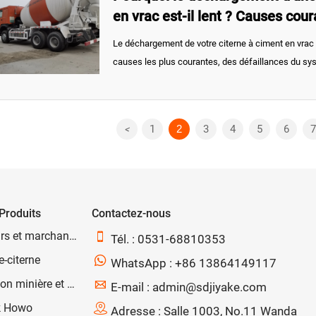
en vrac est-il lent ? Causes cour
pratiques
Le déchargement de votre citerne à ciment en vrac 
causes les plus courantes, des défaillances du sys
dans les conduites, ainsi que des solutions pratiqu
déchargement et réduire les temps d’arrêt.
1
2
3
4
5
6
7
<
Produits
Contactez-nous
Conteneurs et marchandises

Tél. : 0531-68810353
-citerne

WhatsApp : +86 13864149117
Exploitation minière et machinerie

E-mail : admin@sdjiyake.com
k Howo

Adresse : Salle 1003, No.11 Wanda