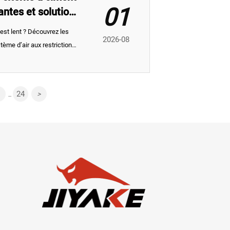
01
antes et solutions
est lent ? Découvrez les
2026-08
tème d’air aux restrictions
es pour accélérer le
24
>
...