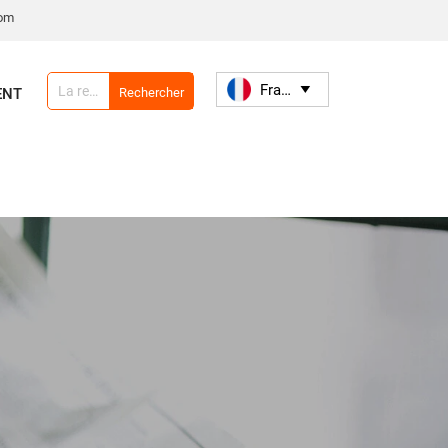
com
Français

Rechercher
ENT