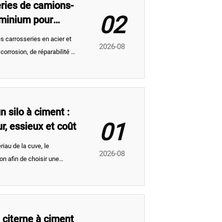
ries de camions-
02
uminium pour
s carrosseries en acier et
2026-08
orrosion, de réparabilité et
n-citerne adapté aux
n silo à ciment :
01
r, essieux et coût
iau de la cuve, le
2026-08
on afin de choisir une
 déchargement et réduit les
 citerne à ciment