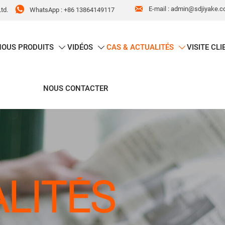


E-mail : admin@sdjiyake.
WhatsApp : +86 13864149117
td.
NOUS
PRODUITS
VIDÉOS
CAS & ACTUALITÉS
VISITE CLI



NOUS CONTACTER
LITÉS