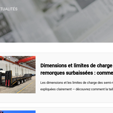
TUALITÉS
Dimensions et limites de charge
remorques surbaissées : comment
principales spécifications
Les dimensions et les limites de charge des semi
expliquées clairement — découvrez comment la taill
configuration des essieux et les limites réglementai
des machines, le choix de la remorque et des décis
pour le transport lourd.