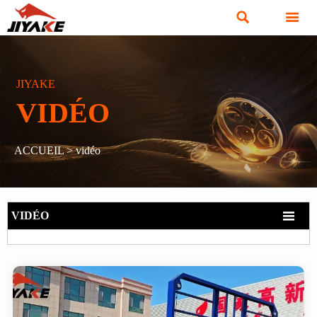


JIYAKE
VIDÉO
ACCUEIL
>
vidéo

VIDÉO